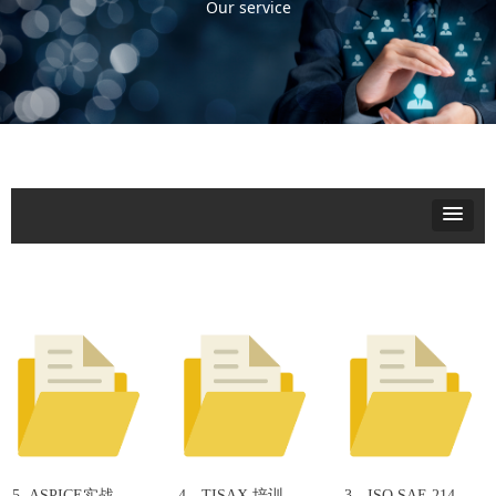
Our service
5. ASPICE实战培
4、TISAX 培训介
3、ISO SAE 21434