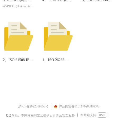
ASPICE（Automotive
训
绍
汽车网络安全培训
Software Process
介绍
Improvement and
Capacity
Determination）是汽车
行业特有的软件开发
过程评估和改进模
型，旨在提升汽车电
子控制器的系统和软
件开发质量。随着汽
车行业对软件质量要
2、ISO 61508 IFSP
1、ISO 26262
求的不断提高，
培训介绍
AFSP 培训介绍
ASPICE培训成为了提
升软件开发团队能力
的重要环节。以下是
关于ASPICE实战培训
的详细内容。
沪ICP备2022019356号
沪公网安备31011702008693号
本网站支持
IPv6
本网站由阿里云提供云计算及安全服务