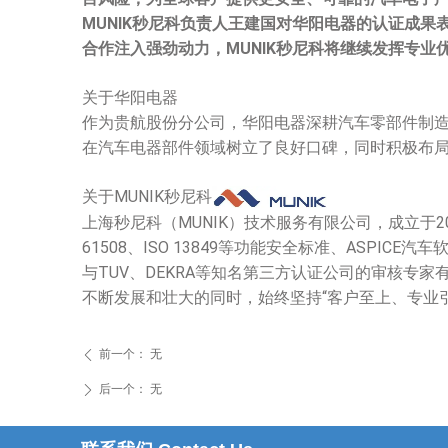
MUNIK
秒尼科
负责人王建国对华阳电器的认证成果
合作注入强劲动力，
MUNIK
秒尼科将继续发挥专业
关于华阳电器
作为贵航股份分公司，华阳电器深耕汽车零部件制
在汽车电器部件领域树立了良好口碑，同时积极布
关于
MUNIK
秒尼科
上海秒尼科
（
MUNIK
）技术服务有限公司，成立于
2
61508
、
ISO 13849
等功能安全标准、
ASPICE
汽车
与
TUV
、
DEKRA
等知名第三方认证公司的审核专家
不断发展和壮大的同时，始终坚持“客户至上、专业
前一个：
无
ꄴ
后一个：
无
ꄲ