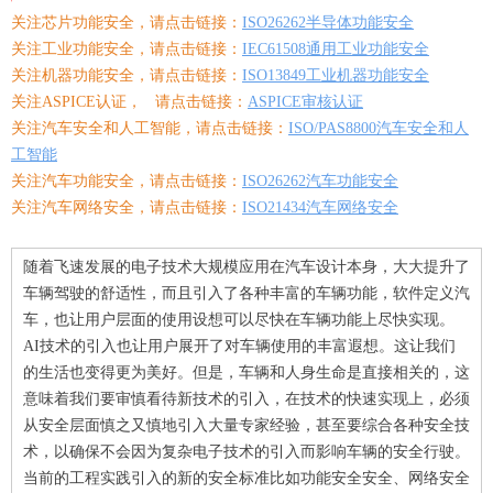
关注芯片功能安全，请点击链接：
ISO26262半导体功能安全
关注工业功能安全，请点击链接：
IEC61508通用工业功能安全
关注机器功能安全，请点击链接：
ISO13849工业机器功能安全
关注ASPICE认证， 请点击链接：
ASPICE审核认证
关注汽车安全和人工智能，请点击链接：
ISO/PAS8800汽车安全和人
工智能
关注汽车功能安全，请点击链接：
ISO26262汽车功能安全
关注汽车网络安全，请点击链接：
ISO21434汽车网络安全
随着
飞速发展的电子技术大规模应用在汽车设计本身，
大大
提升了
车辆
驾驶
的
舒适性
，而且
引入
了
各种丰富的
车辆功能，软件定义汽
车，也让用户层面的使用设想可以尽快在车辆功能上尽快实现。
A
I
技术的引入也让用户展开了对车辆使用的丰富遐想。这让我们
的生活也变得更为美好。但是，车辆和人身生命是直接相关的，这
意味着我们要审慎看待新技术的引入，在技术的快速实现上，必须
从安全层面慎之又慎地引入大量专家经验，甚至要综合各种安全技
术，以
确保不会因为复杂电子技术的引入而影响车辆的安全行驶
。
当前的工程实践引入的新的安全标准比如功能安全
安全
、网络安全