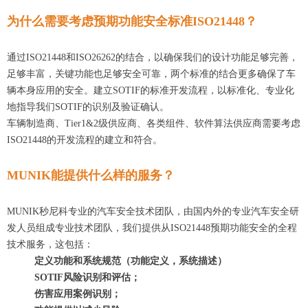
为什么需要考虑
预期功能
安全
标准
I
SO2144
8
？
通过I
SO21448
和I
SO26262
的结
合
，以确保我们的设计功能足够完善，
足够丰富，关键功能也足够安全可靠，两个标准的结合更多确保了车
辆本身应用的安全。建立S
OTIF
的标准开发流程，以标准化、专业化
地指导我们S
OTIF
的识别及验证确认
。
车辆制造商、Ti
er
1
&2
级供应商、各类组件、软件算法供应商需要考虑
I
SO2144
8
的
开发流程
的建立和符合
。
MUNIK能提供什么样的服务？
MUNIK
秒尼科
专业的
汽车
安全
技术
团队
，由
国内外的
专业汽车
安全
研
发
人员组成
专业技术团队，我们提供从
ISO214
48
预期功能
安全
的全程
技术服务，这包括：
定义功能和系统规范（功能定义，系统描述）
SOTIF
风险识别和评估
；
伤害应用案例识别
；